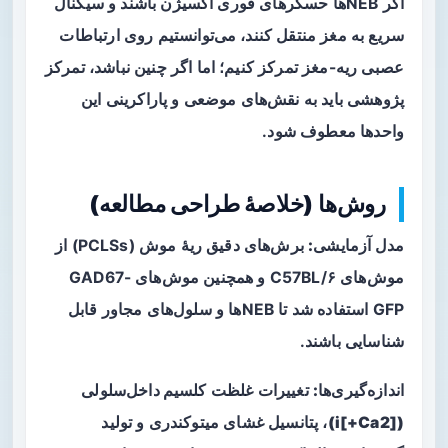
اگر NEBها حسگرهای فوری اکسیژن باشند و سیگنال
سریع به مغز منتقل کنند، می‌توانستیم روی ارتباطات
عصبی ریه-مغز تمرکز کنیم؛ اما اگر چنین نباشد، تمرکز
پژوهشی باید به نقش‌های موضعی و پاراکرینی این
واحدها معطوف شود.
روش‌ها (خلاصهٔ طراحی مطالعه)
مدل آزمایشی:
برش‌های دقیق ریهٔ موش (PCLSs) از
موش‌های C57BL/۶ و همچنین موش‌های GAD67-
GFP استفاده شد تا NEBها و سلول‌های مجاور قابل
شناسایی باشند.
اندازه‌گیری‌ها:
تغییرات غلظت
کلسیم داخل‌سلولی
([Ca2+]i)
، پتانسیل غشای میتوکندری و تولید