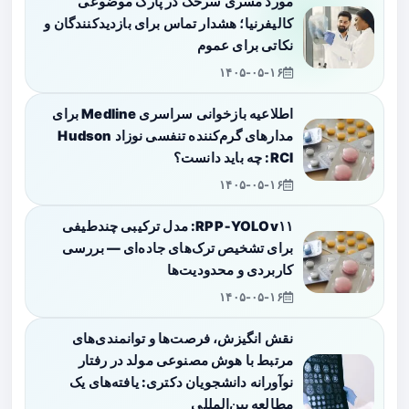
مورد مسری سرخک در پارک موضوعی
کالیفرنیا؛ هشدار تماس برای بازدیدکنندگان و
نکاتی برای عموم
۱۴۰۵-۰۵-۱۶
اطلاعیه بازخوانی سراسری Medline برای
مدارهای گرم‌کننده تنفسی نوزاد Hudson
RCI: چه باید دانست؟
۱۴۰۵-۰۵-۱۶
RPP‑YOLOv۱۱: مدل ترکیبی چندطیفی
برای تشخیص ترک‌های جاده‌ای — بررسی
کاربردی و محدودیت‌ها
۱۴۰۵-۰۵-۱۶
نقش انگیزش، فرصت‌ها و توانمندی‌های
مرتبط با هوش مصنوعی مولد در رفتار
نوآورانه دانشجویان دکتری: یافته‌های یک
مطالعه بین‌المللی