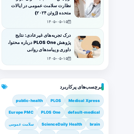
نظارت سلامت عمومی در ایالات
متحده (ژوئن ۲۰۲۴)
۱۴۰۵-۰۵-۱۵
درک تجربه‌های غیرعادی: نتایج
پژوهش PLOS One درباره محتوا،
داوری و پیامدهای روانی
۱۴۰۵-۰۵-۱۵
برچسب‌های پرکاربرد
public-health
PLOS
Medical Xpress
Europe PMC
PLOS One
default-medical
brain
ScienceDaily Health
سلامت عمومی