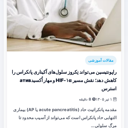
مقالات آموزشی
راپونتیسین می‌تواند نِکروز سلول‌های آکیناری پانکراس را
کاهش دهد؛ نقش مسیر HIF‑۱α و مهار اُکسیدатив
استرس
۱ تیر ۱۴۰۵
8 دقیقه
مقدمه پانکراتیت حاد (acute pancreatitis یا AP) بیماری
التهابی حاد پانکراس است که می‌تواند از آسیب محدود تا
مرگ سلولی…