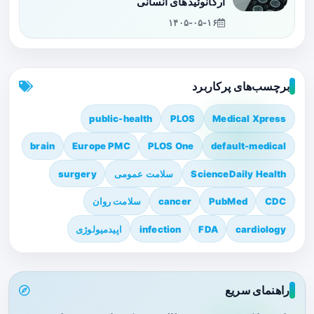
ارگانوئیدهای انسانی
۱۴۰۵-۰۵-۱۶
برچسب‌های پرکاربرد
public-health
PLOS
Medical Xpress
brain
Europe PMC
PLOS One
default-medical
ScienceDaily Health
سلامت عمومی
surgery
CDC
PubMed
cancer
سلامت روان
cardiology
FDA
infection
اپیدمیولوژی
راهنمای سریع