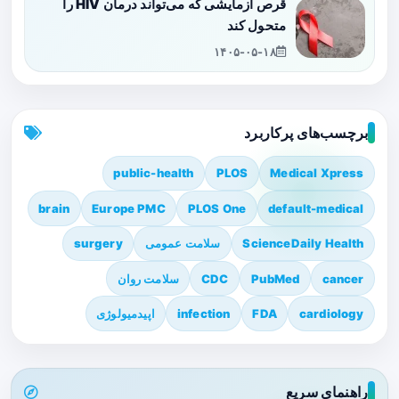
قرص آزمایشی که می‌تواند درمان HIV را
متحول کند
۱۴۰۵-۰۵-۱۸
برچسب‌های پرکاربرد
public-health
PLOS
Medical Xpress
brain
Europe PMC
PLOS One
default-medical
ScienceDaily Health
سلامت عمومی
surgery
cancer
PubMed
CDC
سلامت روان
cardiology
FDA
infection
اپیدمیولوژی
راهنمای سریع