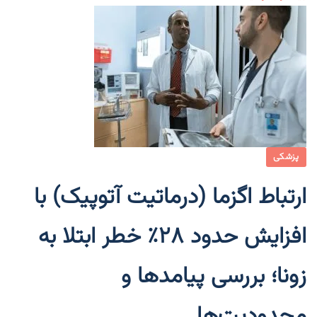
پزشکی
ارتباط اگزما (درماتیت آتوپیک) با
افزایش حدود ۲۸٪ خطر ابتلا به
زونا؛ بررسی پیامدها و
محدودیت‌ها