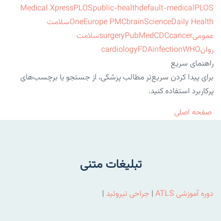
Medical Xpress
PLOS
public-health
default-medical
PLOS
ScienceDaily Health
brain
Europe PMC
One
سلامت
عمومی
cancer
CDC
PubMed
surgery
سلامت
روان
WHO
infection
FDA
cardiology
راهنمای سریع
برای پیدا کردن سریع‌تر مطالب پزشکی، از جستجو یا برچسب‌های
پرکاربرد استفاده کنید.
صفحه اصلی
تبلیغات متنی
دوره آموزشی ATLS
|
جراحی تیروئید
|