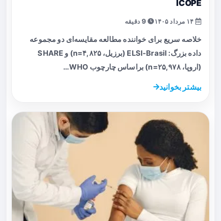
ICOPE
۱۴ مرداد ۱۴۰۵
9 دقیقه
خلاصه سریع برای خواننده مطالعه مقایسه‌ای دو مجموعه
داده بزرگ: ELSI-Brasil (برزیل، n=۴,۸۲۵) و SHARE
(اروپا، n=۲۵,۹۷۸) براساس چارچوب WHO…
بیشتر بخوانید