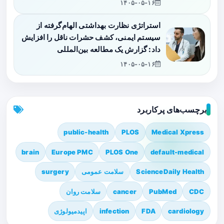
۱۴۰۵-۰۵-۱۶
استراتژی نظارت بهداشتی الهام‌گرفته از
سیستم ایمنی، کشف حشرات ناقل را افزایش
داد: گزارش یک مطالعه بین‌المللی
۱۴۰۵-۰۵-۱۶
برچسب‌های پرکاربرد
public-health
PLOS
Medical Xpress
brain
Europe PMC
PLOS One
default-medical
ScienceDaily Health
سلامت عمومی
surgery
CDC
PubMed
cancer
سلامت روان
cardiology
FDA
infection
اپیدمیولوژی