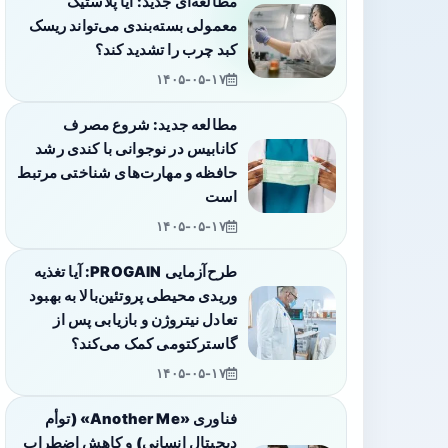
مطالعه‌ای جدید: آیا پلاستیک
معمولی بسته‌بندی می‌تواند ریسک
کبد چرب را تشدید کند؟
۱۴۰۵-۰۵-۱۷
مطالعه جدید: شروع مصرف
کانابیس در نوجوانی با کندی رشد
حافظه و مهارت‌های شناختی مرتبط
است
۱۴۰۵-۰۵-۱۷
طرح‌آزمایی PROGAIN: آیا تغذیه
وریدی محیطی پروتئین‌بالا به بهبود
تعادل نیتروژن و بازیابی پس از
گاسترکتومی کمک می‌کند؟
۱۴۰۵-۰۵-۱۷
فناوری «Another Me» (توأم
دیجیتال انسانی) و کاهش اضطراب