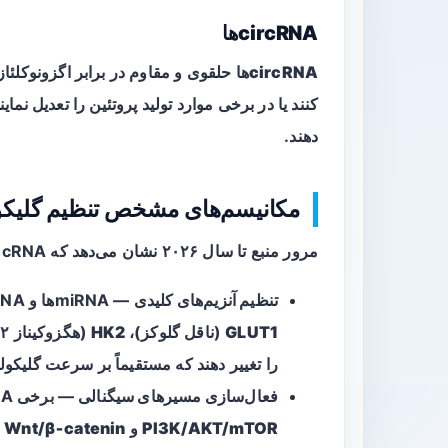
circRNAها
circRNAها
حلقوی و مقاوم در برابر اگزونوکلئازها
کنند یا در برخی موارد تولید پروتئین را تعدیل نمای
دهند.
مکانیسم‌های مشخص تنظیم گلیکولی توسط RNA
مرور منبع تا سال ۲۰۲۶ نشان می‌دهد که ncRNAها از چند مسیر کلیدی گلیکولیز را تنظیم می‌کنند:
تنظیم آنزیم‌های کلیدی
— miRNAها و lncRNAها می‌توانند بیان یا فعالیت آنزیم‌هایی مانند
GLUT1
(ناقل گلوکز)،
HK2
(هگزوکیناز ۲)،
را تغییر دهند که مستقیماً بر سرعت گلیکولیز 
فعال‌سازی مسیرهای سیگنالی
— برخی lncRNAها از طریق فعال‌سازی مسیرهایی مانند
PI3K/AKT/mTOR
و
Wnt/β‑catenin
م