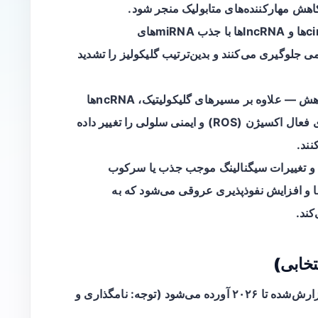
کاهش مهارکننده‌های متابولیک منجر شود.
— circRNAها و lncRNAها با جذب miRNAهای
 از سرکوب mRNAهای آنزیمی جلوگیری می‌کنند و بدین‌ترتیب گلیکولیز را تشدید
اهش
— علاوه بر مسیرهای گلیکولیتیک، ncRNAها
می‌توانند عملکرد میتوکندری، تولید گونه‌های فعال اکسیژن (ROS) و ایمنی سلولی را تغییر داده
نند.
 و تغییرات سیگنالینگ موجب جذب یا سرکوب
ا و افزایش نفوذپذیری عروقی می‌شود که به
کند.
تخابی)
برای روشن‌تر شدن، چند مثال مبتنی بر شواهد گزارش‌شده تا ۲۰۲۶ آورده می‌شود (توجه: نامگذاری و