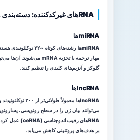
RNAهای غیرکدکننده: دسته‌بندی و مکانیزم‌های کلی
miRNAها
miRNAها
مهار ترجمه یا تجزیه mRNA می
گلوکز و آنزیم‌های کلیدی را تنظیم کنند.
lncRNAها
lncRNAها
می‌توانند بیان ژن را در سطح رونویسی، پسارونویسی یا کروما
RNAهای رقیب اندوجناسی (ceRNA)
بر هدف‌های پروتئینی کاهش می‌یابد.