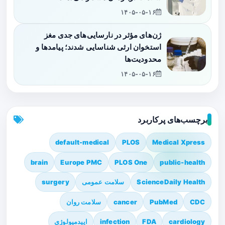
۱۴۰۵-۰۵-۱۶
ژن‌های مؤثر در نارسایی‌های جدی مغز
استخوان ارثی شناسایی شدند؛ پیامدها و
محدودیت‌ها
۱۴۰۵-۰۵-۱۶
برچسب‌های پرکاربرد
default-medical
PLOS
Medical Xpress
brain
Europe PMC
PLOS One
public-health
ScienceDaily Health
سلامت عمومی
surgery
CDC
PubMed
cancer
سلامت روان
cardiology
FDA
infection
اپیدمیولوژی