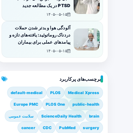
PTSD در یک مطالعه جدید
۱۴۰۵-۰۵-۱۵
آلودگی هوا و بدتر شدن حملات
دردناک روماتوئید: یافته‌های تازه و
پیامدهای عملی برای بیماران
۱۴۰۵-۰۵-۱۵
برچسب‌های پرکاربرد
default-medical
PLOS
Medical Xpress
Europe PMC
PLOS One
public-health
brain
ScienceDaily Health
سلامت عمومی
cancer
CDC
PubMed
surgery