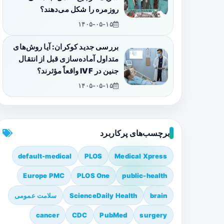
روزمره را شکل می‌دهند؟
۱۴۰۵-۰۵-۱۵
بررسی جدید کوکران: آیا روش‌های
متداول آماده‌سازی قبل از انتقال
جنین در IVF واقعاً مؤثرند؟
۱۴۰۵-۰۵-۱۵
برچسب‌های پرکاربرد
default-medical
PLOS
Medical Xpress
Europe PMC
PLOS One
public-health
brain
ScienceDaily Health
سلامت عمومی
cancer
CDC
PubMed
surgery