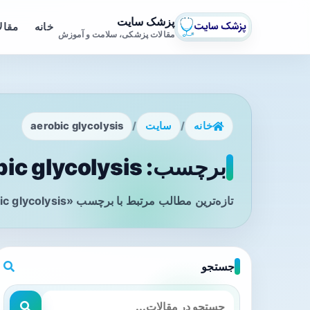
پزشک سایت
خانه
مقال
مقالات پزشکی، سلامت و آموزش
خانه
/
سایت
/
aerobic glycolysis
برچسب: aerobic glycolysis - صفحه 1
تازه‌ترین مطالب مرتبط با برچسب «aerobic glycolysis» را در این صفحه مشاهده می‌کنید.
جستجو