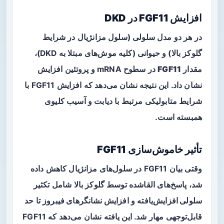
افزایش FGF11 در DKD
در هر دو مدل سلولی (سلول مزانژیال در شرایط
گلوکز بالا) و حیوانی (کلیه موش‌های مبتلا به DKD)،
مقدار
FGF11
در سطوح mRNA و پروتئین افزایش
نشان داد. این نتیجه نشان می‌دهد که افزایش FGF11 با
شرایط متابولیکی مرتبط با دیابت و آسیب کلیوی
همبسته است.
تأثیر خاموش‌سازی FGF11
وقتی بیان FGF11 در سلول‌های مزانژیال کاهش داده
شد، پاسخ‌های القاشده توسط گلوکز بالا شامل
تکثیر
سلولی افزایش‌یافته
و
افزایش نشانگرهای فیبروز
تا حد
قابل‌توجهی مهار شد. این یافته نشان می‌دهد که FGF11