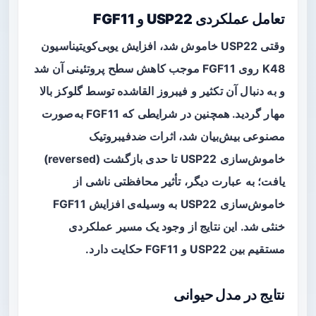
تعامل عملکردی USP22 و FGF11
وقتی USP22 خاموش شد، افزایش یوبی‌کویتیناسیون
K48 روی FGF11 موجب کاهش سطح پروتئینی آن شد
و به دنبال آن تکثیر و فیبروز القاشده توسط گلوکز بالا
مهار گردید. همچنین در شرایطی که FGF11 به‌صورت
مصنوعی بیش‌بیان شد، اثرات ضدفیبروتیک
خاموش‌سازی USP22 تا حدی بازگشت (reversed)
یافت؛ به عبارت دیگر، تأثیر محافظتی ناشی از
خاموش‌سازی USP22 به وسیله‌ی افزایش FGF11
خنثی شد. این نتایج از وجود یک مسیر عملکردی
مستقیم بین USP22 و FGF11 حکایت دارد.
نتایج در مدل حیوانی