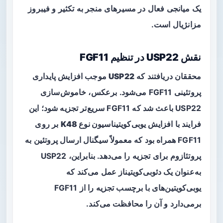
یک میانجی فعال در مسیرهای منجر به تکثیر و فیبروز
مزانژیال است.
نقش USP22 در تنظیم FGF11
محققان دریافتند که
USP22
موجب افزایش پایداری
پروتئینی FGF11 می‌شود. برعکس، خاموش‌سازی
USP22 باعث شد که FGF11 سریع‌تر تجزیه شود؛ این
فرایند با افزایش
یوبی‌کویتیناسیون نوع K48
بر روی
FGF11 همراه بود که معمولاً سیگنال ارسال پروتئین به
پروتئازوم برای تجزیه را می‌دهد. بنابراین، USP22
به‌عنوان یک دئوبی‌کویتیناز عمل می‌کند که
یوبی‌کویتین‌های با برچسب تجزیه را از FGF11
برمی‌دارد و آن را محافظت می‌کند.