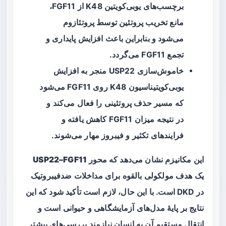
برچسب‌های یوبی‌کویتین K48 از FGF11،
مانع تخریب پروتئین توسط پروتئازوم
می‌شود و بنابراین باعث افزایش پایداری و
تجمع FGF11 می‌گردد.
خاموش‌سازی USP22 منجر به افزایش
یوبی‌کویتیناسیون K48 روی FGF11 می‌شود
که مسیر حذف پروتئینی را فعال می‌کند و
در نتیجه میزان FGF11 کاهش یافته و
فرایندهای تکثیر و فیبروز مهار می‌شوند.
این مکانیزم نشان می‌دهد که محور
USP22–FGF11
یک هدف مولکولی بالقوه برای مداخلات ضدفیبروتیک
در DKD است. با این حال، لازم است تأکید شود که این
نتایج بر پایهٔ مدل‌های آزمایشگاهی و حیوانی است و
انتقال مستقیم آن به انسان نیازمند بررسی‌های بیشتر