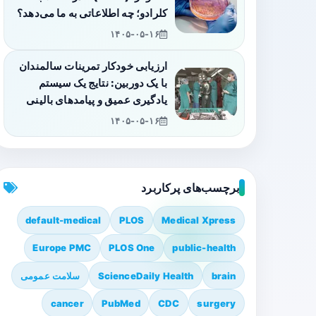
کلرادو؛ چه اطلاعاتی به ما می‌دهد؟
۱۴۰۵-۰۵-۱۶
ارزیابی خودکار تمرینات سالمندان
با یک دوربین: نتایج یک سیستم
یادگیری عمیق و پیامدهای بالینی
۱۴۰۵-۰۵-۱۶
برچسب‌های پرکاربرد
default-medical
PLOS
Medical Xpress
Europe PMC
PLOS One
public-health
brain
ScienceDaily Health
سلامت عمومی
cancer
PubMed
CDC
surgery