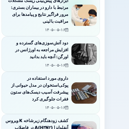
ابزارهای پیش‌بینی ریسک مشکلات
مرتبط با دارو در بیماران بستری:
مرور فراگیر نتایج و پیامدها برای
مراقبت بالینی
۱۴۰۵-۰۵-۱۶
دود آتش‌سوزی‌های گسترده و
افزایش مراجعه به اورژانس در
اورگن: آنچه باید بدانید
۱۴۰۵-۰۵-۱۶
داروی مورد استفاده در
پوکی‌استخوان در مدل حیوانی از
پیشرفت آسیب دیسک‌های ستون
فقرات جلوگیری کرد
۱۴۰۵-۰۵-۱۶
کشف زودهنگام زیرشاخه K ویروس
آنفلوانزا A(H۳N۲) در فاضلاب