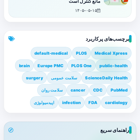
مانع کنترل است
۱۴۰۵-۰۵-۱۵
برچسب‌های پرکاربرد
default-medical
PLOS
Medical Xpress
brain
Europe PMC
PLOS One
public-health
ScienceDaily Health
سلامت عمومی
surgery
PubMed
CDC
cancer
سلامت روان
cardiology
FDA
infection
اپیدمیولوژی
راهنمای سریع