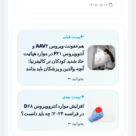
۱۴۰۵-۰۵-۱۶
پست قبلی
هم‌عفونت ویروس AAV۲ و
آدنوویروس F۴۱ در موارد هپاتیت
حاد شدید کودکان در کالیفرنیا:
آنچه والدین و پزشکان باید بدانند
بخوانید
پست بعدی
افزایش موارد انتروویروس D۶۸
در فرانسه ۲۰۲۴؛ چه باید دانست؟
بخوانید