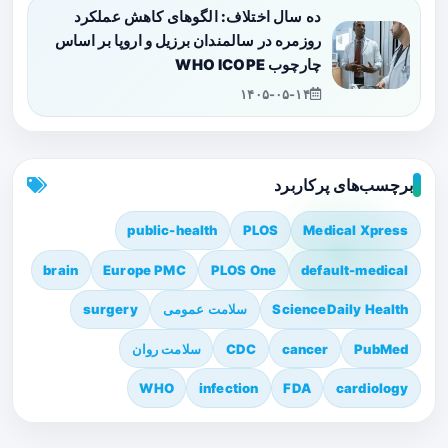
ده سال اختلاف: الگوهای کاهش عملکرد
روزمره در سالمندان برزیل و اروپا بر اساس
چارچوب WHO ICOPE
۱۴۰۵-۰۵-۱۴
برچسب‌های پرکاربرد
public-health
PLOS
Medical Xpress
brain
Europe PMC
PLOS One
default-medical
ScienceDaily Health
سلامت عمومی
surgery
PubMed
cancer
CDC
سلامت روان
WHO
infection
FDA
cardiology