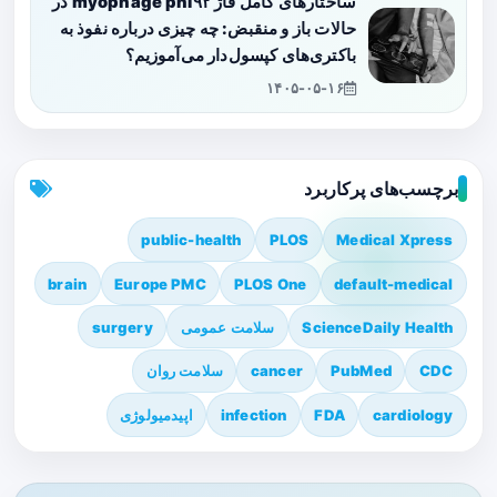
ساختارهای کامل فاژ myophage phi۹۲ در
حالات باز و منقبض: چه چیزی درباره نفوذ به
باکتری‌های کپسول‌دار می‌آموزیم؟
۱۴۰۵-۰۵-۱۶
برچسب‌های پرکاربرد
public-health
PLOS
Medical Xpress
brain
Europe PMC
PLOS One
default-medical
ScienceDaily Health
سلامت عمومی
surgery
CDC
PubMed
cancer
سلامت روان
cardiology
FDA
infection
اپیدمیولوژی