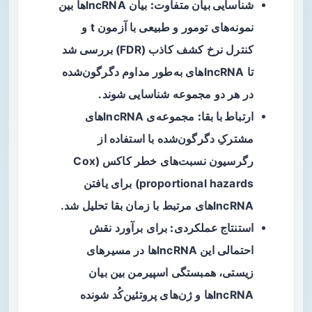
شناسایی بیان متفاوت:
بیان lncRNAها بین
نمونه‌های تومور و طبیعی با آزمون t و
کنترل نرخ کشف کاذب (FDR) بررسی شد
تا lncRNAهای به‌طور مداوم دگرگون‌شده
در هر دو مجموعه شناسایی شوند.
ارتباط با بقا:
مجموعه‌ی lncRNAهای
مشترکِ دگرگون‌شده با استفاده از
رگرسیون نسبت‌های خطر کاکس (Cox
proportional hazards) برای یافتن
lncRNAهای مرتبط با زمان بقا تحلیل شد.
استنتاج عملکردی:
برای برآورد نقش
احتمالی این lncRNAها در مسیرهای
زیستی، همبستگی اسپیرمن بین بیان
lncRNAها و ژن‌های پروتئین‌کُد شونده