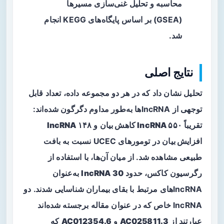
محاسبه و تحلیل غنی‌سازی مسیرها
(GSEA) بر اساس پایگاه‌های KEGG انجام
شد.
نتایج اصلی
تحلیل نشان داد که در هر دو مجموعه داده، تعداد قابل
توجهی از lncRNAها به‌طور مداوم دگرگون شده‌اند:
تقریباً
۵۵۰ lncRNA کاهش بیان
و
۱۴۸ lncRNA
افزایش بیان
در تومورهای UCEC نسبت به بافت
طبیعی مشاهده شد. از میان آن‌ها، با استفاده از
رگرسیون کاکس، حدود
30 lncRNA
به‌عنوان
lncRNAهای مرتبط با بقای بیماران شناسایی شدند. دو
lncRNA خاص که در عنوان مقاله برجسته شده‌اند
عبارتند از
AC025811.3
و
AC012354.6
که