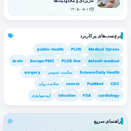
کاربردی و محدودیت‌ها
۱۴۰۵-۰۵-۱۶
برچسب‌های پرکاربرد
public-health
PLOS
Medical Xpress
brain
Europe PMC
PLOS One
default-medical
ScienceDaily Health
سلامت عمومی
surgery
CDC
PubMed
cancer
سلامت روان
cardiology
FDA
infection
اپیدمیولوژی
راهنمای سریع