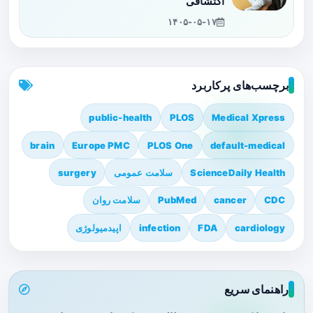
اکتشافی
۱۴۰۵-۰۵-۱۷
برچسب‌های پرکاربرد
public-health
PLOS
Medical Xpress
brain
Europe PMC
PLOS One
default-medical
ScienceDaily Health
سلامت عمومی
surgery
CDC
cancer
PubMed
سلامت روان
cardiology
FDA
infection
اپیدمیولوژی
راهنمای سریع