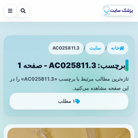
خانه
/
سایت
/
AC025811.3
برچسب: AC025811.3 - صفحه 1
تازه‌ترین مطالب مرتبط با برچسب «AC025811.3» را در
این صفحه مشاهده می‌کنید.
۱ مطلب