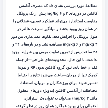
مطالعهٔ مورد بررسی نشان داد که مصرف آدامس
کافئین در دوزهای ۳ و ۶ mg/kg پیش از یک پروتکل
مقاومت استاندارد می‌تواند
عملکرد عصبی‑عضلانی را
در همان روز
بهبود بخشد و میانگین سرعت هالتر در
طول پروتکل را افزایش دهد. تفاوت معنی‌داری بین دوز
۳ mg/kg و ۶ mg/kg مشاهده نشد و در بازه‌های ۲۴ و
۴۸ ساعت پس از تمرین تفاوت مهمی بین شرایط وجود
نداشت. با این حال، محدودیت‌های طراحی—از جمله
فقدان خط پایه، نبود گروه کافئین بدون RP و نمونهٔ
کوچک تنها از مردان—باعث می‌شود نتایج با احتیاط
تفسیر شوند. برای ورزشکاران و مربیان، استفادهٔ
محتاطانه از آدامس کافئین (به‌ویژه دوزهای معقول
مانند ۳ mg/kg) می‌تواند به‌عنوان یک استراتژی
احتمالی برای بهبود عملکرد همان روز در نظر گرفته