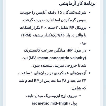
برنامهٔ کار آزمایشی
شرکت‌کنندگان ۱۵ دقیقه آدامس را جویدند،
سپس گرم‌کردن استاندارد صورت گرفت.
پروتکل RP شامل ۳ ست × ۳ تکرار
اسکات
با هالتر
در بار ۸۵% یک‌تکرار بیشینه (1RM)
بود.
در طول RP، میانگین سرعت کانسنتریک
(mean concentric velocity؛ MV) ثبت
شد تا خروجی تمرینی سنجیده شود.
آزمون‌های عملکردی در زمان‌های ۱ ساعت،
۲۴ ساعت و ۴۸ ساعت پس از RP انجام شد
که شامل:
نیروی اوج ایزومتریک میدل-تایف
پول (isometric mid-thigh