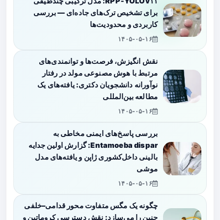
RPP‑YOLOv۱۱: مدل ترکیبی چندطیفی
برای تشخیص ترک‌های جاده‌ای — بررسی
کاربردی و محدودیت‌ها
۱۴۰۵-۰۵-۱۶
نقش انگیزش، فرصت‌ها و توانمندی‌های
مرتبط با هوش مصنوعی مولد در رفتار
نوآورانه دانشجویان دکتری: یافته‌های یک
مطالعه بین‌المللی
۱۴۰۵-۰۵-۱۶
بررسی پاسخ‌های ایمنی مخاطی به
Entamoeba dispar: گزارش اولین جدایه
بالینی داخل‌کشوری ژاپن و یافته‌های مدل
موشی
۱۴۰۵-۰۵-۱۶
چگونه یک مگس متفاوت محور قدامی–خلفی
جنین را می‌سازد: نقش دسترسی کروماتین و