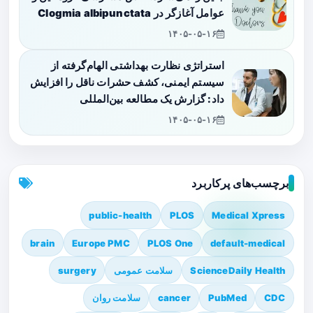
عوامل آغازگر در Clogmia albipunctata
۱۴۰۵-۰۵-۱۶
استراتژی نظارت بهداشتی الهام‌گرفته از
سیستم ایمنی، کشف حشرات ناقل را افزایش
داد: گزارش یک مطالعه بین‌المللی
۱۴۰۵-۰۵-۱۶
برچسب‌های پرکاربرد
public-health
PLOS
Medical Xpress
brain
Europe PMC
PLOS One
default-medical
ScienceDaily Health
سلامت عمومی
surgery
CDC
PubMed
cancer
سلامت روان