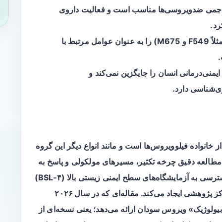
هاجمی ضدویروسی‌ها مناسب است و فعالیت داروی
رد.
مطالعه، جهش‌هایی در پلی‌مراز ویروسی (مثلاً F549 و M675) را به عنوان عوامل مرتبط با
 ایمنی‌درمانی انسان
را جایگزین نمی‌کند و
ی‌شناسی دارد.
وس سودان (Sudan virus، مخفف SUDV) از خانواده فیلوویروس‌ها است و مانند انواع دیگر این گروه
 مطالعه دقیق چرخه تکثیر، مسیرهای مولکولی و پاسخ به
درمان‌های ضدویروسی در این ویروس نیازمند دسترسی به آزمایشگاه‌های سطح ایمنی زیستی بالا (BSL‑۴)
 پژوهشی ایجاد می‌کند. مقاله‌ای که در
سال ۲۰۲۶
لوژیک» ویروس سودان ارائه می‌دهد؛ یعنی نسخه‌ای از