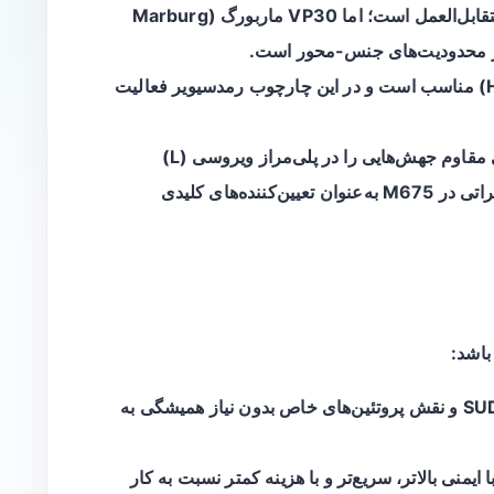
VP30 بین اعضای این جنس تا حد زیادی متقابل‌العمل است؛ اما VP30 ماربورگ (Marburg
(HTS) مناسب است و در این چارچوب رمدسیویر فعالیت
با تحت‌فشار دارویی، توالی‌نگاری نسخه‌های مقاوم جهش‌هایی را در پلی‌مراز ویروسی (L)
شناسایی کرد: جایگاه F549 و همچنین تغییراتی در M675 به‌عنوان تعیین‌کننده‌های کلیدی
باشد:
انجام مطالعات پایه‌ای روی چرخه تکثیر SUDV و نقش پروتئین‌های خاص بدون نیاز همیشگی به
منی بالاتر، سریع‌تر و با هزینه کمتر نسبت به کار