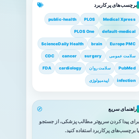
برچسب‌های پرکاربرد
public-health
PLOS
Medical Xpress
PLOS One
default-medical
ScienceDaily Health
brain
Europe PMC
سلامت عمومی
surgery
cancer
CDC
PubMed
سلامت روان
cardiology
FDA
infection
اپیدمیولوژی
راهنمای سریع
رای پیدا کردن سریع‌تر مطالب پزشکی، از جستجو
ا برچسب‌های پرکاربرد استفاده کنید.