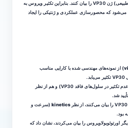
مگر اینکه این سلول‌ها به صورت هتروولوگ (غیرطبیعی) ژن VP30 را بیان کنند. بنابراین تکثیر ویروس به
تری یا بیان مصنوعی VP30 محدود می‌شود که محصورسازی عملکردی و ژنتیکی را ایجاد
v
) از نمونه‌های مهندسی شده با کارایی مناسب
د.
وجود محصورسازی هم از نظر عملکردی (عدم تکثیر در سلول‌های فاقد VP30) و هم از نظر
از نظر kinetics
(سرعت و
 بود.
هایی که VP30 گونه‌های دیگر اورتوئوبولاویروس را بیان می‌کردند، نشان داد که