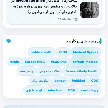
ساختارهای کامل فاژ myophage phi۹۲ در
حالات باز و منقبض: چه چیزی درباره نفوذ به
باکتری‌های کپسول‌دار می‌آموزیم؟
۱۴۰۵-۰۵-۱۶
برچسب‌های پرکاربرد
public-health
PLOS
Medical Xpress
brain
Europe PMC
PLOS One
default-medical
ScienceDaily Health
سلامت عمومی
surgery
CDC
PubMed
cancer
سلامت روان
cardiology
FDA
infection
اپیدمیولوژی