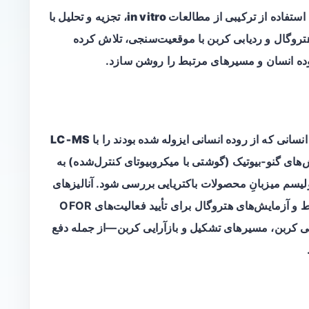
استفاده از ترکیبی از
مطالعات in vitro
، تجزیه و تحلیل با
تروگال و ردیابی کربن با موقعیت‌سنجی، تلاش کرده
LC‑MS
آن، از موش‌های گنو‑بیوتیک (گوشتی با میکروبیوتای کنترل‌شده) به
ولیسم میزبانِ محصولات باکتریایی بررسی شود. آنالیزهای
ژنومی به‌دنبال شناسایی خانواده‌های آنزیمی مرتبط و آزمایش‌های هتروگال برای تأیید فعالیت‌های OFOR
سنجی کربن، مسیرهای تشکیل و بازآرایی کربن—از جمله دفع