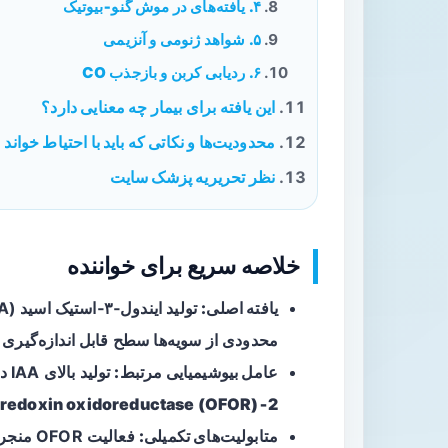
۴. یافته‌های در موش گنو‑بیوتیک
۵. شواهد ژنومی و آنزیمی
۶. ردیابی کربن و بازجذب CO
این یافته برای بیمار چه معنایی دارد؟
محدودیت‌ها و نکاتی که باید با احتیاط خواند
نظر تحریریه پزشک سایت
خلاصه سریع برای خواننده
یافته اصلی:
محدودی از سویه‌ها سطح قابل اندازه‌گیری 
عامل بیوشیمیایی مرتبط:
تولید بالای IAA در این مطالعه با فعالیت گستردهٔ آنزیم‌های
2‑oxoacid:ferredoxin oxidoreductase (OFOR)
متابولیت‌های تکمیلی:
فعالیت 