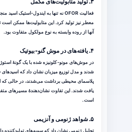
۳. تولید متابولیت‌های مکمل
فعالیت OFOR نه تنها به ایندول‑استیک اسید منجر شد، بلکه مقادیر قابل‌توجهی از
معطر
نیز تولید کرد. این متابولیت‌ها ممکن است 
آنها از روده وابسته به نوع مولکول متفاوت بود.
۴. یافته‌های در موش گنو‑بیوتیک
در موش‌های مونو‑کلونیزه شده با یک گونهٔ استوژن
شدند و مدل توزیع میزبان نشان داد که
اسیدهای چ
پلاسمای محیطی برداشت می‌شدند، در حالی که
ا
یافت شدند. این تفاوت نشان‌دهندهٔ مسیرهای متفا
است.
۵. شواهد ژنومی و آنزیمی
تحلیل ژنومی نشان داد که سویه‌های تولیدکننده د