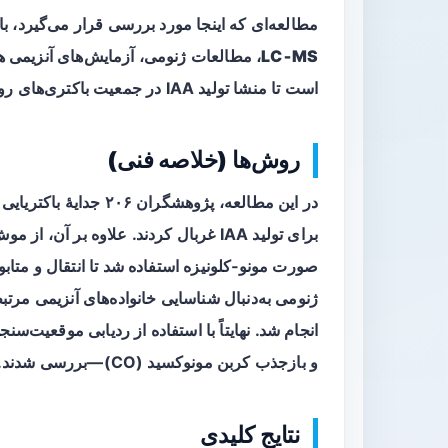
مطالعه‌ای که اینجا مورد بررسی قرار می‌گیرد، با 
LC‑MS
، مطالعات ژنومی، آزمایش‌های آنزیمی ه
است تا منشا تولید IAA در جمعیت باکتری‌های روده انسان و مسیرهای مرتبط را روشن سازد.
روش‌ها (خلاصه فنی)
در این مطالعه، پژوهشگران ۲۰۶ جدایهٔ باکتریایی انسانی که از روده انسانی ایزوله شده بودند را با
برای تولید IAA غربال کردند. علاوه بر 
صورت مونو‑کلونیزه استفاده شد تا انتقال و متاب
انجام شد. نهایتاً با استفاده از ردیابی موقعیت‌
و بازجذب کربن مونوکسید (CO)—بررسی شدند.
نتایج کلیدی