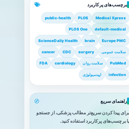
برچسب‌های پرکاربرد
public-health
PLOS
Medical Xpress
PLOS One
default-medical
ScienceDaily Health
brain
Europe PMC
سلامت عمومی
surgery
CDC
cancer
PubMed
سلامت روان
cardiology
FDA
infection
اپیدمیولوژی
راهنمای سریع
رای پیدا کردن سریع‌تر مطالب پزشکی، از جستجو
ا برچسب‌های پرکاربرد استفاده کنید.