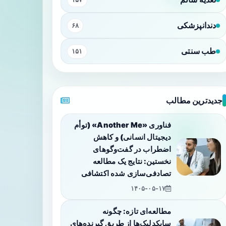
دندانپزشکی
۶۸
طب سنتی
۱۵۱
جدیدترین مطالب
فناوری «Another Me» (توأم
دیجیتال انسانی) و کاهش
اضطراب در گفت‌وگوهای
نخستین: نتایج یک مطالعه
تصادفی‌سازی شده اکتشافی
۱۴۰۵-۰۵-۱۷
مطالعه‌ای تازه: چگونه
سایکدلیک‌ها از طریق گیرنده‌های