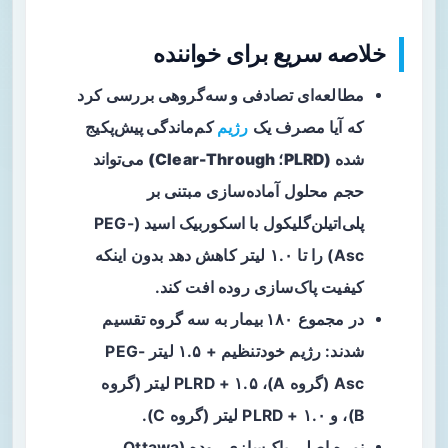
خلاصه سریع برای خواننده
مطالعه‌ای تصادفی و سه‌گروهی
بررسی کرد
که آیا مصرف یک
رژیم
کم‌ماندگی پیش‌پکیج
شده (PLRD؛ Clear-Through)
می‌تواند
حجم محلول آماده‌سازی مبتنی بر
پلی‌اتیلن‌گلیکول با اسکوربیک اسید (PEG-
Asc) را تا ۱.۰ لیتر کاهش دهد بدون اینکه
کیفیت پاک‌سازی روده افت کند.
در مجموع
۱۸۰ بیمار
به سه گروه تقسیم
شدند: رژیم خودتنظیم + ۱.۵ لیتر PEG-
Asc (گروه A)، PLRD + ۱.۵ لیتر (گروه
B)، و PLRD + ۱.۰ لیتر (گروه C).
نمره اصلی پاک‌سازی روده (Ottawa