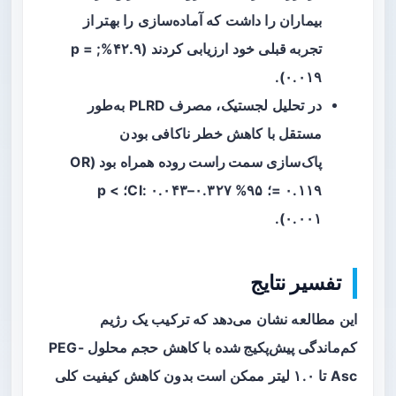
بیماران را داشت که آماده‌سازی را
بهتر از
تجربه قبلی
خود ارزیابی کردند (۴۲.۹%; p =
۰.۰۱۹).
در تحلیل لجستیک، مصرف PLRD به‌طور
مستقل با کاهش خطر ناکافی بودن
پاک‌سازی
سمت راست روده
همراه بود (OR
= ۰.۱۱۹؛ ۹۵% CI: ۰.۰۴۳–۰.۳۲۷؛ p <
۰.۰۰۱).
تفسیر نتایج
این مطالعه نشان می‌دهد که ترکیب یک
رژیم
کم‌ماندگی پیش‌پکیج شده
با کاهش حجم محلول PEG-
Asc تا ۱.۰ لیتر ممکن است بدون کاهش کیفیت کلی