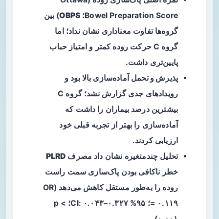
Bowel Preparation Score؛
OBPS
) بین
گروه‌ها تفاوت معناداری نشان نداد؛ اما
گروه C حرکت روده کمتر و امتیاز حباب
پایین‌تری داشت.
پذیرش و تحمل
آماده‌سازی بالا بود و
رویدادهای جدی گزارش نشد؛ گروه C
بیشترین درصد بیماران را داشت که
آماده‌سازی را بهتر از تجربه قبلی خود
ارزیابی کردند.
تحلیل چندمتغیره نشان داد مصرف
PLRD
خطر ناکافی بودن پاک‌سازی سمت راست
روده را به‌طور مستقل کاهش می‌دهد (OR
= ۰.۱۱۹؛ ۹۵% CI: ۰.۰۴۳–۰.۳۲۷؛ p <
۰.۰۰۱).