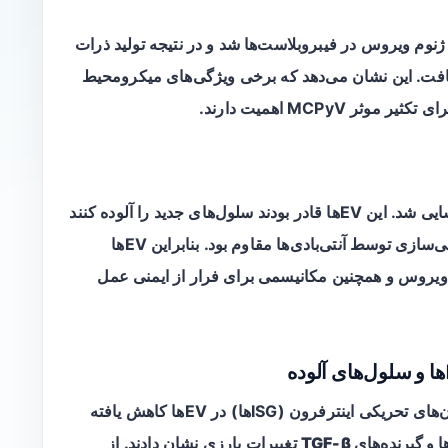
نوم ویروس در فیبروبلاست‌ها شد و در نتیجه تولید ذرات
ت. این نشان می‌دهد که برخی ویژگی‌های میکرومحیط
MCPyV اهمیت دارند.
شناسایی شد. این EVها قادر بودند سلول‌های جدید را آلوده کنند
و انتقال ویروس از این طریق تا حدی در برابر خنثی‌سازی توسط آنتی‌بادی‌ها مقاوم بود. بنابراین EVها
ل ویروس و همچنین مکانیسمی برای فرار از ایمنی عمل
تحلیل پروتئومیکس نشان داد که محتوای برخی ژن‌های تحریکی اینترفرون (ISGها) در EVها کاهش یافته
تغییرات بارزی نشان دادند. از