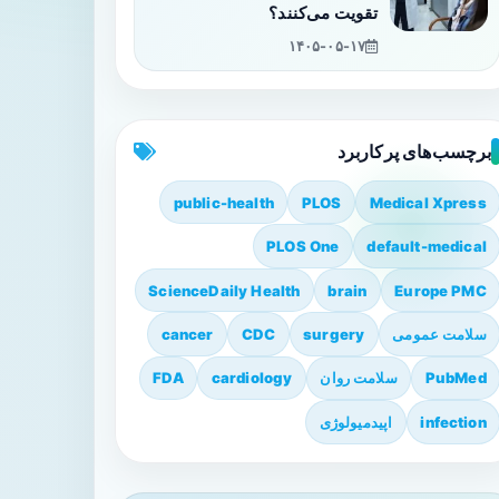
تقویت می‌کنند؟
۱۴۰۵-۰۵-۱۷
برچسب‌های پرکاربرد
public-health
PLOS
Medical Xpress
PLOS One
default-medical
ScienceDaily Health
brain
Europe PMC
سلامت عمومی
surgery
CDC
cancer
PubMed
سلامت روان
cardiology
FDA
infection
اپیدمیولوژی