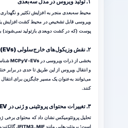
۱. تولید ویروس در مدل سه‌بعدی
محیط سه‌بعدی منجر به افزایش تکثیر و نگهداری ژ
ویروسی قابل تشخیص در محیط کشت افزایش یاف
پوست (که در کشت دوبعدی بازتولید نمی‌شوند) برای تکثیر موثر 
۲. نقش وزیکول‌های خارج‌سلولی (EVs)
بخشی از ذرات ویروسی در
MCPyV-EVs
می‌توانند به‌عنوان یک مسیر جایگزین برای انتقا
کنند.
۳. تغییرات محتوای پروتئینی و ژنی در EVها و سلول‌های آلوده
است؛ پروتئین‌هایی مانند
IFITM3، MIF، گالکتین‌ها و گیرنده‌های TGF-β