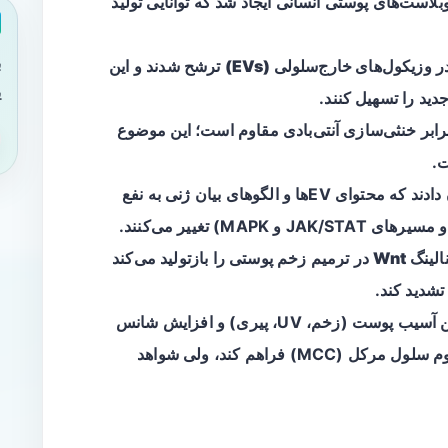
وبلاست‌های پوستی انسانی ایجاد شد که توانایی تولید
ب
در
وزیکول‌های خارج‌سلولی (EVs)
ترشح شدند و این
ی
توسط EVها نسبتاً در برابر خنثی‌سازی آنتی‌بادی مقاوم است؛ این موضوع
ت.
تحلیل‌های پروتئومیکس و RNA-Seq نشان دادند که محتوای EVها و الگوهای بیان ژنی به نفع
ینگ Wnt
در ترمیم زخم پوستی را بازتولید می‌کند
این داده‌ها می‌تواند توضیحی برای ارتباط بین آسیب پوست (زخم، UV، پیری) و افزایش شانس
عفونت یا بروز نتایج پی‌آمددار مانند کارسینوم سلول مرکل (MCC) فراهم کند، ولی شواهد