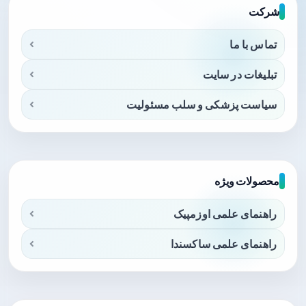
شرکت
تماس با ما
تبلیغات در سایت
سیاست پزشکی و سلب مسئولیت
محصولات ویژه
راهنمای علمی اوزمپیک
راهنمای علمی ساکسندا