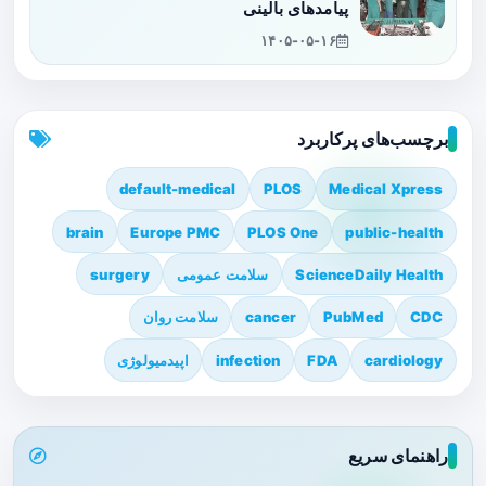
پیامدهای بالینی
۱۴۰۵-۰۵-۱۶
برچسب‌های پرکاربرد
default-medical
PLOS
Medical Xpress
brain
Europe PMC
PLOS One
public-health
ScienceDaily Health
سلامت عمومی
surgery
CDC
PubMed
cancer
سلامت روان
cardiology
FDA
infection
اپیدمیولوژی
راهنمای سریع