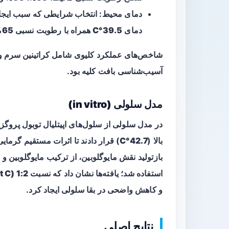
دمای
39.5°C
همراه با رطوبت نسبی
65%
شاخص‌های عملکرد کلیوی شامل
کراتینین سرم
آسیب‌شناسی بافت کلیه بود.
مدل سلولی (in vitro)
در مدل سلولی از سلول‌های اپیتلیال توبول پروگز
بالا (
42.7°C
) قرار دادند تا اثرات مستقیم گرمای
بازتولید نقش مایوگلوبین، از ترکیب
مایوگلوبین
و
و
استفاده شد؛ یافته‌ها نشان داد که نسبت
1:2 (Mb : Vit C)
و کاهش واضحی در بقا سلولی ایجاد کرد.
نتایج اصلی