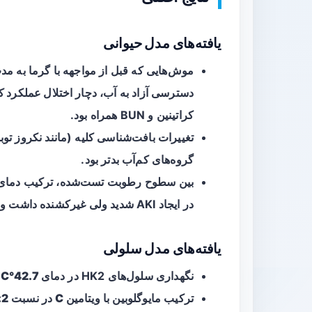
یافته‌های مدل حیوانی
دسترسی آزاد به آب، دچار
اختلال عملکرد ک
کراتینین و BUN همراه بود.
تغییرات بافت‌شناسی کلیه (مانند نکروز توبو
گروه‌های کم‌آب بدتر بود.
بین سطوح رطوبت تست‌شده، ترکیب دما
در ایجاد AKI شدید ولی غیرکشنده داشت و بنابراین به عنوان شرایط بهینه معرفی شد.
یافته‌های مدل سلولی
نگهداری سلول‌های HK2 در دمای
42.7°C
م
ترکیب
مایوگلوبین
با
ویتامین C
در نسبت
:2