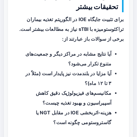
تحقیقات بیشتر
برای تثبیت جایگاه IOE در الگوریتم تغذیه بیماران
تراکئوستومیزه با sTBI نیاز به مطالعات بیشتر است.
برخی از سوالات باز عبارتند از:
آیا نتایج مشابه در مراکز دیگر و جمعیت‌های
متنوع تکرار می‌شود؟
آیا مزایا در بلندمدت نیز پایدار است (مثلاً در
۳ تا ۱۲ ماه)؟
مکانیسم‌های فیزیولوژیک دقیق کاهش
آسپیراسیون و بهبود تغذیه چیست؟
هزینه-اثربخشی IOE در مقابل NGT یا
گاستروستومی چگونه است؟