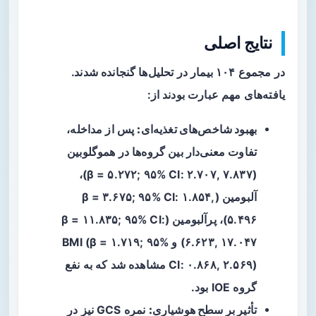
نتایج اصلی
در مجموع ۱۰۴ بیمار در تحلیل‌ها گنجانده شدند.
یافته‌های مهم عبارت بودند از:
بهبود شاخص‌های تغذیه‌ای:
پس از مداخله،
تفاوت معنی‌دار بین گروه‌ها در هموگلوبین
(β = ۵.۲۷۲; ۹۵% CI: ۲.۷۰۷, ۷.۸۳۷)،
آلبومین (β = ۳.۶۷۵; ۹۵% CI: ۱.۸۵۴,
۵.۴۹۶)، پرآلبومین (β = ۱۱.۸۳۵; ۹۵% CI:
۶.۶۲۳, ۱۷.۰۴۷) و BMI (β = ۱.۷۱۹; ۹۵%
CI: ۰.۸۶۸, ۲.۵۶۹) مشاهده شد که به نفع
گروه IOE بود.
تأثیر بر سطح هوشیاری:
نمره GCS نیز در