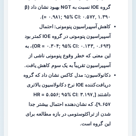
گروه IOE نسبت به NGT بهبود نشان داد (β
= ۰.۹۸۱; ۹۵% CI: ۰.۵۷۲, ۱.۳۹۰).
کاهش آسپیراسیون پنومونی:
احتمال
آسپیراسیون پنومونی در گروه IOE کمتر بود
(OR = ۰.۳۰۴; ۹۵% CI: ۰.۱۳۳, ۰.۶۹۳)، به
این معنی که خطر وقوع پنومونی ناشی از
آسپیراسیون تقریباً به یک سوم کاهش یافت.
دکانولاسیون:
مدل کاکس نشان داد که گروه
دریافت‌کننده IOE نرخ دکانولاسیون بالاتری
داشتند [HR = ۵.۵۵۶; ۹۵% CI: ۳.۱۹۷,
۹.۶۵۷]، که نشان‌دهنده احتمال بیشتر جدا
شدن از تراکئوستومی در بازه مطالعه برای
این گروه است.