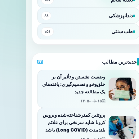
دندانپزشکی
۶۸
طب سنتی
۱۵۱
جدیدترین مطالب
وضعیت نشستن و تأثیر آن بر
خلق‌وخو و تصمیم‌گیری: یافته‌های
یک مطالعه جدید
۱۴۰۵-۰۵-۱۵
پروتئین کمترشناخته‌شده ویروس
کرونا شاید سرنخی برای علائم
بلندمدت (Long COVID) باشد