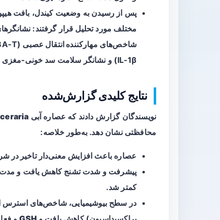
پس از رسیدن به وضعیت کیندل، بافت هیپ
مختلف مورد تحلیل قرار گرفتند: نشانگرها
شاخص‌های
مهارکننده انتقال عصبی
(GABA، GABA-T)، نشانگرهای
IL-1β) و نشانگر سلامت سد خونی-مغزی (MMP-۹).
نتایج کلیدی گزارش‌شده
نویسندگان گزارش دادند که عصاره آبی
iceraria
محافظتی نشان دهد. به‌طور خلاصه:
عصاره باعث افزایش معنی‌دار
تاخیر در شر
پیشرفت و شدت تشنج کاهش یافت و مدت زم
کمتر شد.
در سطح بیوشیمیایی، شاخص‌های استرس اکسی
پراکسیداسیون) کاهش یافت و
GSH
و فعا