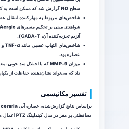
سطح
NO
گزارش شد که ممکن است به کاهش
شاخص‌های مربوط به مهارکننده انتقال عصبی 
شواهدی مبنی بر
تحکیم مسیرهای GABAergic
آنزیم تجزیه‌کننده آن، GABA-T).
شاخص‌های التهاب عصبی مانند
TNF-α
و
β
عصاره بود.
میزان
MMP-9
که با اختلال سد خونی-مغ
داد که می‌تواند نشان‌دهنده حفاظت از یک
تفسیر مکانیسمی
براساس نتایج گزارش‌شده، عصاره آبی
iceraria
محافظتی بر مغز در مدل کیندلینگ PTZ اعمال می‌کند: