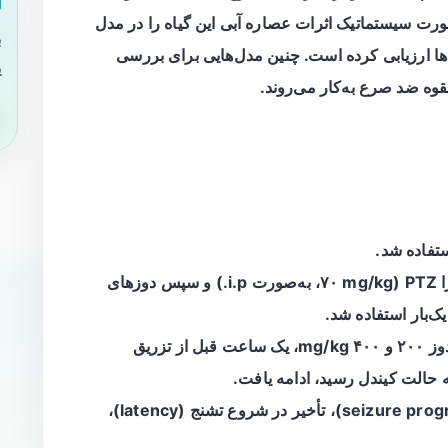
ورت سیستماتیک اثرات عصاره آبی این گیاه را در مدل
ب
ه با پی‌تی‌زی‌ان (PTZ) در موش‌ها ارزیابی کرده است. چنین مدل‌هایی برای بررسی
ی
قوه ضد صرع به‌کار می‌روند.
برای القای کیندلینگ ابتدا از یک دوز چالش‌زا PTZ (۷۰ mg/kg، به‌صورت i.p.) و سپس دوزهای
در دو دوز ۲۰۰ و ۴۰۰ mg/kg، یک ساعت قبل از تزریق
پارامترهایی مانند پیشرفت تشنج (seizure progression)، تأخیر در شروع تشنج (latency)،