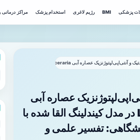
ات پزشکی
BMI
رژیم لاغری
استخدام پزشک
مراکز درمانی و
ی Lagenaria siceraria در مدل کیندلینگ القا شده با PTZ در موش‌های آزمایشگاهی: تفسیر علمی و کاربردهای بالینی احتمالی
نتی‌اپی‌لپتوژنزیک عصاره آبی
Lagenaria siceraria در مدل کیندلینگ القا شده با
ایشگاهی: تفسیر علمی و