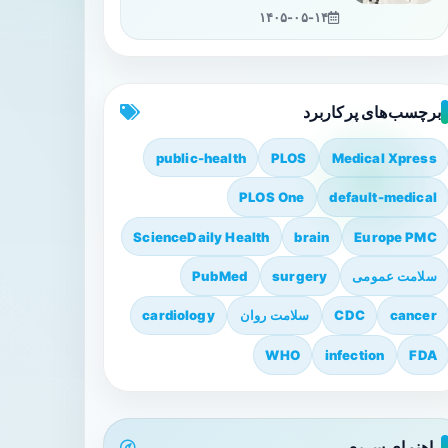
۱۴۰۵-۰۵-۱۴
برچسب‌های پرکاربرد
public-health
PLOS
Medical Xpress
PLOS One
default-medical
ScienceDaily Health
brain
Europe PMC
سلامت عمومی
surgery
PubMed
cancer
CDC
سلامت روان
cardiology
WHO
infection
FDA
راهنمای سریع