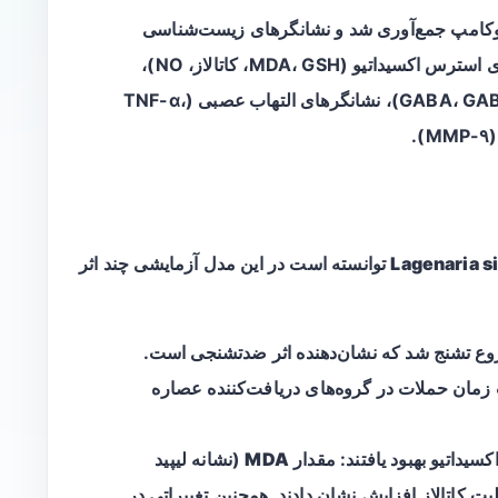
وکامپ جمع‌آوری شد و نشانگرهای زیست‌شناسی
ی
استرس اکسیداتیو
(MDA، GSH، کاتالاز، NO)،
التهاب عصبی
(TNF-α،
Lagenaria s
توانسته است در این مدل آزمایشی چند اثر
وع تشنج
شد که نشان‌دهنده اثر ضدتشنجی است.
ان حملات در گروه‌های دریافت‌کننده عصاره
داتیو بهبود یافتند: مقدار
MDA
(نشانه لیپید
لیت
کاتالاز
افزایش نشان دادند. همچنین تغییراتی در