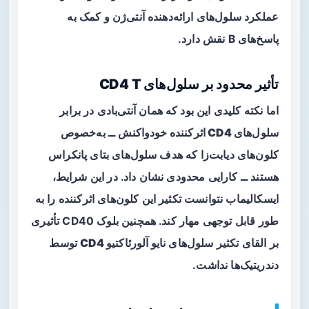
عملکرد سلول‌های ارائه‌دهنده آنتی‌ژن و کمک به
پاسخ‌های B نقش دارد.
تأثیر محدود بر سلول‌های CD4 T
اما نکته کلیدی این بود که همان آنتی‌بادی در برابر
سلول‌های CD4 اثرکننده خودواکنش
ــ به‌خصوص
کلون‌های دیابت‌زا که هدف سلول‌های بتای پانکراس
هستند ــ کارایی محدودی نشان داد. در این شرایط،
ایسکالیماب نتوانست تکثیر این کلون‌های اثرکننده را به
طور قابل توجهی مهار کند. همچنین بلوک CD40 تأثیری
بر القای تکثیر سلول‌های
نایو آلورئاکتیو CD4
توسط
دندریتیک‌ها نداشت.