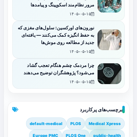
مرور نظام‌مند اسکوپینگ و پیامدها
۱۴۰۵-۰۵-۱۵
نورون‌های اورکسین: سلول‌های مغزی که
به حفظ انگیزه کمک می‌کنند — یافته‌ای
جدید از مطالعه روی موش‌ها
۱۴۰۵-۰۵-۱۵
چرا مردمک چشم هنگام تعجب گشاد
می‌شود؟ پژوهشگران توضیح می‌دهند
۱۴۰۵-۰۵-۱۵
برچسب‌های پرکاربرد
default-medical
PLOS
Medical Xpress
Europe PMC
PLOS One
public-health