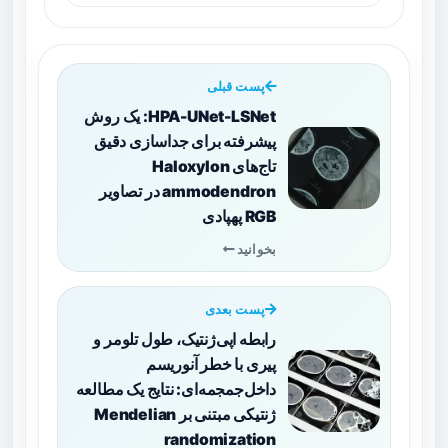
پست قبلی
HPA-UNet-LSNet: یک روش
پیشرفته برای جداسازی دقیق
تاج‌های Haloxylon
ammodendron در تصاویر
RGB پهپادی
بخوانید
پست بعدی
رابطه اپی‌ژنتیک، طول تلومر و
پیری با خطر آنوریسم
داخل‌جمجمه‌ای: نتایج یک مطالعه
ژنتیکی مبتنی بر Mendelian
randomization