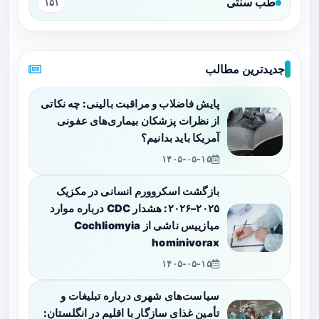
طب سنتی
۱۵۱
جدیدترین مطالب
پایش فاضلاب و مراقبت بالینی: چه نکاتی
از نظرات پزشکان بیماری‌های عفونی
آمریکا باید بدانیم؟
۱۴۰۵-۰۵-۱۵
بازگشت اسکروورم انسانی در مکزیک
۲۰۲۵–۲۰۲۶: هشدار CDC درباره موارد
میازییس ناشی از Cochliomyia
hominivorax
۱۴۰۵-۰۵-۱۵
سیاست‌های شهری درباره تبلیغات و
تأمین غذای سازگار با اقلیم در انگلستان: