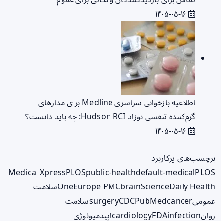
۱۴۰۵-۰۵-۱۶
اطلاعیه بازخوانی سراسری Medline برای مدارهای
گرم‌کننده تنفسی نوزاد Hudson RCI: چه باید دانست؟
۱۴۰۵-۰۵-۱۶
برچسب‌های پرکاربرد
Medical Xpress
PLOS
public-health
default-medical
PLOS
ScienceDaily Health
brain
Europe PMC
One
سلامت
عمومی
cancer
PubMed
CDC
surgery
سلامت
روان
infection
FDA
cardiology
اپیدمیولوژی