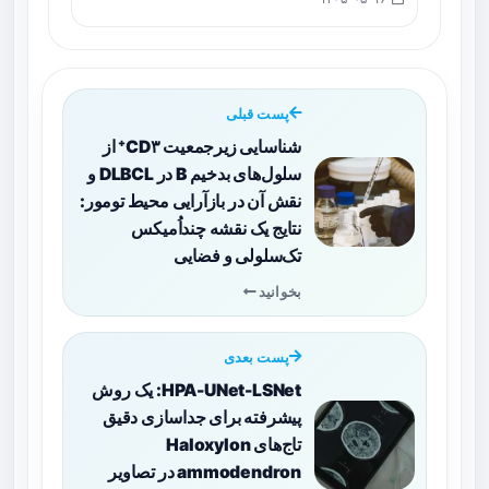
پست قبلی
شناسایی زیرجمعیت CD۳⁺ از
سلول‌های بدخیم B در DLBCL و
نقش آن در بازآرایی محیط تومور:
نتایج یک نقشه چنداُمیکس
تک‌سلولی و فضایی
بخوانید
پست بعدی
HPA-UNet-LSNet: یک روش
پیشرفته برای جداسازی دقیق
تاج‌های Haloxylon
ammodendron در تصاویر