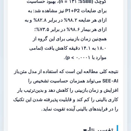
کوچک (SSBB؛ n = ۱۳۱)، بهبود حساسیت
برای ضایعات P1+P2 نیز مشاهده شد: به
ازای هر ضایعه ۹۸.۲% در برابر ۸۲.۸% و به
ازای هر بیمار ۹۸.۶% در برابر ۷۳.۵%؛
همچنین زمان بازبینی برای این گروه از
۱۸.۰ به ۱۴.۱ دقیقه کاهش یافت (تمامی
موارد با p < ۰.۰۰۰۱).
نتیجه کلی مطالعه این است که استفاده از مدل متن‌باز
SEE-AI می‌تواند همزمان
حساسیت تشخیص
را
افزایش و
زمان بازبینی
را کاهش دهد و بدین‌ترتیب بار
کاری بالینی را کم کند و قابلیت پذیرفته شدن این تکنیک
را در فرایندهای بالینی آینده تقویت نماید.
تفسیر نتایج