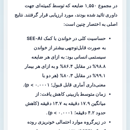
در مجموع ۱,۵۵۰ ضایعه که توسط کمیته‌ای جهت
داوری تائید شده بودند، مورد ارزیابی قرار گرفتند. نتایج
اصلی به اختصار چنین است:
حساسیت کلی در خواندن با کمک SEE-AI
به صورت
قابل‌توجهی بیشتر
از خواندن
سیستمی انسانی بود: به ازای هر ضایعه
۹۸.۸% در مقابل ۸۶.۴% و به ازای هر بیمار
۹۹.۱% در مقابل ۸۰.۳% (هر دو با
معنی‌داری آماری قابل قبول؛ p < ۰.۰۰۰۱).
زمان متوسط بازبینی
کاهش یافت: از
میانگین ۱۷.۹ دقیقه به ۱۳.۷ دقیقه (کاهش
حدود ۴.۲ دقیقه؛ p < ۰.۰۰۰۱).
در زیرگروه موارد احتمالی خونریزی روده