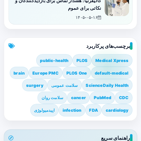
کالیفرنیا؛ هشدار تماس برای بازدیدکنندگان و
نکاتی برای عموم
۱۴۰۵-۰۵-۱۶
برچسب‌های پرکاربرد
public-health
PLOS
Medical Xpress
brain
Europe PMC
PLOS One
default-medical
ScienceDaily Health
سلامت عمومی
surgery
CDC
PubMed
cancer
سلامت روان
cardiology
FDA
infection
اپیدمیولوژی
راهنمای سریع