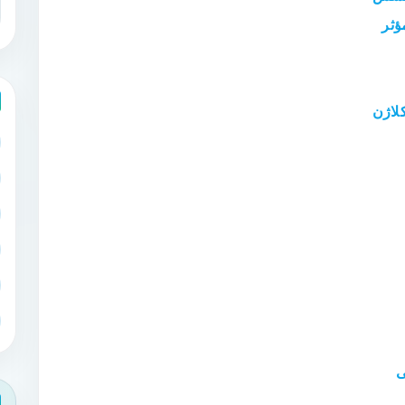
ؤثر
کلاژن
ی