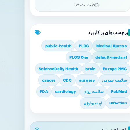
۱۴۰۵-۰۵-۱۷
برچسب‌های پرکاربرد
public-health
PLOS
Medical Xpress
PLOS One
default-medical
ScienceDaily Health
brain
Europe PMC
سلامت عمومی
surgery
CDC
cancer
PubMed
سلامت روان
cardiology
FDA
infection
اپیدمیولوژی
راهنمای سریع