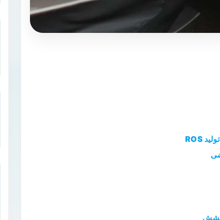
د ROS
 کشش