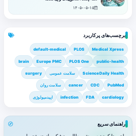
۱۴۰۵-۰۵-۱۵
برچسب‌های پرکاربرد
default-medical
PLOS
Medical Xpress
brain
Europe PMC
PLOS One
public-health
ScienceDaily Health
سلامت عمومی
surgery
PubMed
CDC
cancer
سلامت روان
cardiology
FDA
infection
اپیدمیولوژی
راهنمای سریع
برای پیدا کردن سریع‌تر مطالب پزشکی، از جستجو یا