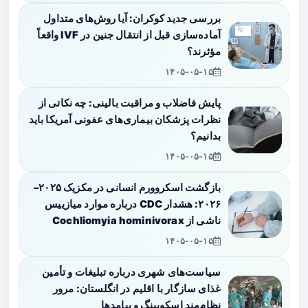
بررسی جدید کوکران: آیا روش‌های متداول
آماده‌سازی قبل از انتقال جنین در IVF واقعاً
مؤثرند؟
۱۴۰۵-۰۵-۱۵
پایش فاضلاب و مراقبت بالینی: چه نکاتی از
نظرات پزشکان بیماری‌های عفونی آمریکا باید
بدانیم؟
۱۴۰۵-۰۵-۱۵
بازگشت اسکروورم انسانی در مکزیک ۲۰۲۵–
۲۰۲۶: هشدار CDC درباره موارد میازییس
ناشی از Cochliomyia hominivorax
۱۴۰۵-۰۵-۱۵
سیاست‌های شهری درباره تبلیغات و تأمین
غذای سازگار با اقلیم در انگلستان: مرور
نظام‌مند اسکوپینگ و پیامدها