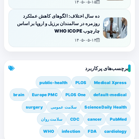
۱۴۰۵-۰۵-۱۵
ده سال اختلاف: الگوهای کاهش عملکرد
روزمره در سالمندان برزیل و اروپا بر اساس
چارچوب WHO ICOPE
۱۴۰۵-۰۵-۱۴
برچسب‌های پرکاربرد
public-health
PLOS
Medical Xpress
brain
Europe PMC
PLOS One
default-medical
ScienceDaily Health
سلامت عمومی
surgery
PubMed
cancer
CDC
سلامت روان
WHO
infection
FDA
cardiology