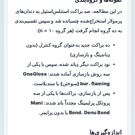
در این مطالعه، صد براکت استنلس‌استیل به دندان‌های
پرمولار استخراج‌شده چسبانده شد و سپس تقسیم‌بندی
به ده گروه انجام گرفت (هر گروه n = ۱۰):
ده براکت جدید به‌عنوان گروه کنترل (بدون
دِباندینگ و بازسازی)
نود براکت دیگر دِباند شده، سپس با یکی از
سه روش بازسازی آماده شدند:
OneGloss
flaming (سوختن)
،
bur
یا
سندبلاست
.
پس از بازسازی، براکت‌ها با یکی از سه
پروتکل پرایمینگ مجدداً باند شدند:
Mani
Denu Bond
،
Bond
یا بدون پرایمر.
اندازه‌گیری‌ها