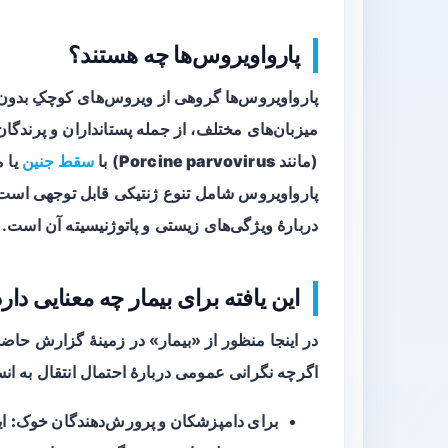
پارواویروس‌ها چه هستند؟
میزبان‌های مختلف، از جمله پستانداران و پرندگان،
(مانند
Porcine parvovirus
) با
سقط جنین
یا م
پارواویروس شامل تنوع ژنتیکی قابل توجهی است 
دربارهٔ ویژگی‌های زیستی و پاتوژنیسیته آن است.
این یافته برای بیمار چه معنایی دار
در اینجا منظور از «بیمار» در زمینهٔ گزارش حاضر
اگرچه نگرانی عمومی دربارهٔ احتمال انتقال به ان
برای دامپزشکان و پرورش‌دهندگان خوک:
ای