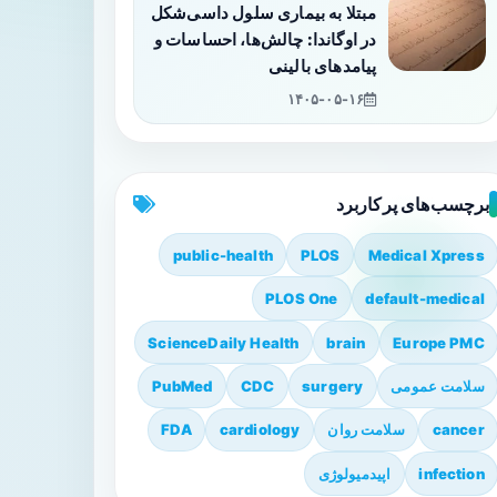
مبتلا به بیماری سلول داسی‌شکل
در اوگاندا: چالش‌ها، احساسات و
پیامدهای بالینی
۱۴۰۵-۰۵-۱۶
برچسب‌های پرکاربرد
public-health
PLOS
Medical Xpress
PLOS One
default-medical
ScienceDaily Health
brain
Europe PMC
سلامت عمومی
surgery
CDC
PubMed
cancer
سلامت روان
cardiology
FDA
infection
اپیدمیولوژی