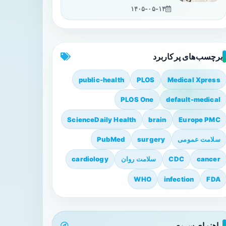
۱۴۰۵-۰۵-۱۴
برچسب‌های پرکاربرد
public-health
PLOS
Medical Xpress
PLOS One
default-medical
ScienceDaily Health
brain
Europe PMC
سلامت عمومی
surgery
PubMed
cancer
CDC
سلامت روان
cardiology
WHO
infection
FDA
راهنمای سریع