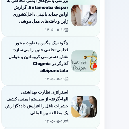
بررسی پاسخ‌های ایمنی مخاطی به
Entamoeba dispar: گزارش
اولین جدایه بالینی داخل‌کشوری
ژاپن و یافته‌های مدل موشی
۱۴۰۵-۰۵-۱۶
چگونه یک مگس متفاوت محور
قدامی–خلفی جنین را می‌سازد:
نقش دسترسی کروماتین و عوامل
آغازگر در Clogmia
albipunctata
۱۴۰۵-۰۵-۱۶
استراتژی نظارت بهداشتی
الهام‌گرفته از سیستم ایمنی، کشف
حشرات ناقل را افزایش داد: گزارش
یک مطالعه بین‌المللی
۱۴۰۵-۰۵-۱۶