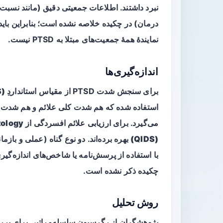
نبرد داشتند. اطلاعات جمعیتی دقیق (مانند نسب
درمان) در چکیده خلاصه نشده است؛ بنابراین باید 
نمایندهٔ همهٔ جمعیت‌های مبتلا به PTSD نیست.
اندازه‌گیری‌ها
برای سنجش شدت PTSD از مقیاس استانداردِ
S)
استفاده شده که هم شدت کلی علائم و هم شدت خو
می‌گیرد. برای ارزیابی علائم افسردگی از
tology
(QIDS)
بهره برده‌اند. دو نوع گناه (عملی و بازم
با استفاده از پرسش‌نامه یا شاخص‌های اندازه‌گیری ا
چکیده ذکر نشده است.
روش تحلیل
پژوهشگران از
رگرسیون سلسله‌مراتبی
برای بررس