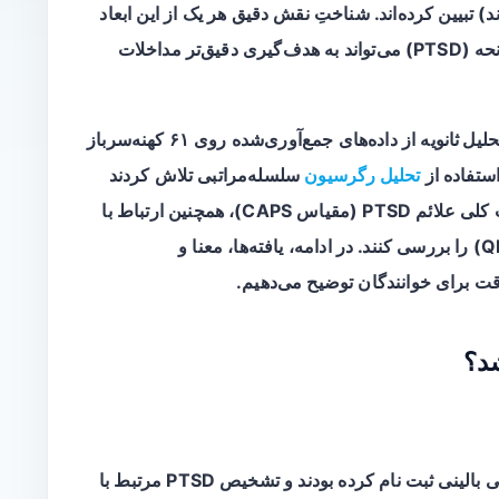
) تبیین کرده‌اند. شناختِ نقش دقیق هر یک از این ابعاد
گناه در شدت و ماهیت اختلال استرس پس از سانحه (PTSD) می‌تواند به هدف‌گیری دقیق‌تر مداخلات
حلیل ثانویه
از داده‌های جمع‌آوری‌شده روی ۶۱ کهنه‌سرباز
تحلیل رگرسیون
سلسله‌مراتبی تلاش کردند
ارتباط بین دو نوع گناه (عملی و بازمانده) و شدت کلی علائم PTSD (مقیاس CAPS)، همچنین ارتباط با
خوشه‌های علائمی PTSD و نقش افسردگی (QIDS) را بررسی کنند. در ادامه، یافته‌ها، معنا و
قت برای خوانندگان توضیح می‌دهیم.
د؟
بود که در یک کارآزمایی بالینی ثبت نام کرده بودند و تشخیص PTSD مرتبط با