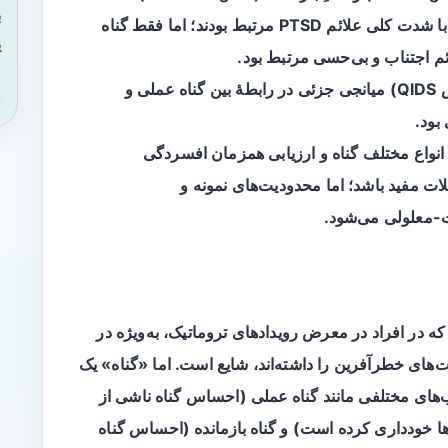
ب
: هر دو نوع گناه به‌طور مستقل با شدت کلی علائم PTSD مرتبط بودند؛ اما فقط گناه
ی
 اجتناب و بی‌حسی مرتبط بود.
: شدت افسردگی (بر اساس QIDS) میانجی جزئی در رابطهٔ بین گناه عملی و
 انواع مختلف گناه و ارزیابی همزمان افسردگی
ات مفید باشد؛ اما محدودیت‌های نمونه و
-معلولی می‌شود.
ه در افراد در معرض رویدادهای تروماتیک، به‌ویژه در
یت‌های خطرآفرین را داشته‌اند، شایع است. اما «گناه» یک
لب‌های مختلفی مانند
گناه عملی
(احساس گناه ناشی از
آن‌ها خودداری کرده است) و
گناه بازمانده
(احساس گناه