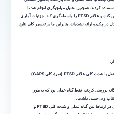
ت علائم PTSD هستند یا نه استفاده کردند. همچنین تحلیل میانجیگری انجام شد تا
بررسی کنند آیا شدت افسردگی می‌تواند رابطهٔ بین گناه و علائم PTSD را واسطه‌گری کند. جزئیات آماری
خص‌های تناسب مدل در چکیده ارائه نشده‌اند، بنابراین ما بر تفسیر کلی نتایج
ز:
به‌طور مستقل با شدت کلی علائم PTSD (نمرهٔ کلی CAPS)
فقط گناه عملی
بود که به‌طور
ناب و بی‌حسی
داشت.
در ارتباط بین گناه عملی و شدت کلی PTSD و