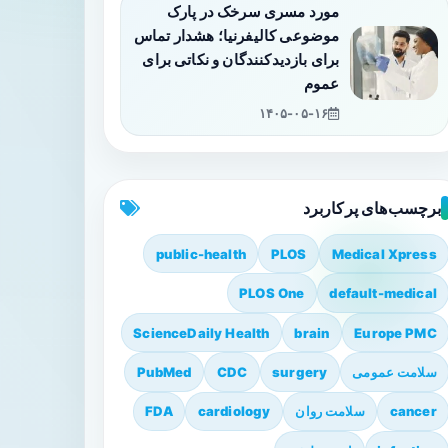
مورد مسری سرخک در پارک
موضوعی کالیفرنیا؛ هشدار تماس
برای بازدیدکنندگان و نکاتی برای
عموم
۱۴۰۵-۰۵-۱۶
برچسب‌های پرکاربرد
public-health
PLOS
Medical Xpress
PLOS One
default-medical
ScienceDaily Health
brain
Europe PMC
سلامت عمومی
surgery
CDC
PubMed
cancer
سلامت روان
cardiology
FDA