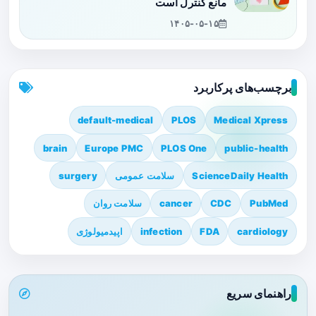
مانع کنترل است
۱۴۰۵-۰۵-۱۵
برچسب‌های پرکاربرد
default-medical
PLOS
Medical Xpress
brain
Europe PMC
PLOS One
public-health
ScienceDaily Health
سلامت عمومی
surgery
PubMed
CDC
cancer
سلامت روان
cardiology
FDA
infection
اپیدمیولوژی
راهنمای سریع