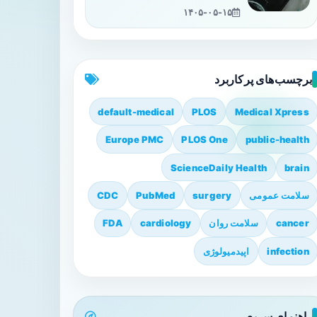
۱۴۰۵-۰۵-۱۵
برچسب‌های پرکاربرد
default-medical
PLOS
Medical Xpress
Europe PMC
PLOS One
public-health
ScienceDaily Health
brain
سلامت عمومی
surgery
PubMed
CDC
cancer
سلامت روان
cardiology
FDA
infection
اپیدمیولوژی
راهنمای سریع