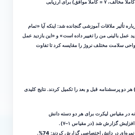
استفاده از مقیاس لیکرت هفت‌نقطه (۱ = کاملاً مخالف، ۷ = کاملاً موافق) برای ارزیابی
ره تأثیر ملاقات آموزشی گنجانده شد: اینکه آیا «تمام
شد»، «این بازدید عمل بالینی من را تغییر داده است» و «این بازدید عمل
نواحی سلامت مختلف نروژ را مقایسه کرد تا تفاوت
ان ۱,۰۱۸ پزشک بازدیدشده، ۱۳۸ نفر (۱۴%) هر دو پرسشنامه قبل و بعد را تکمیل کردند. نتایج کلیدی
نه
در مقیاس لیکرت برای هر دو دسته دانش
فزایش گزارش شد (در مقیاس ۱–۷).
.
74%