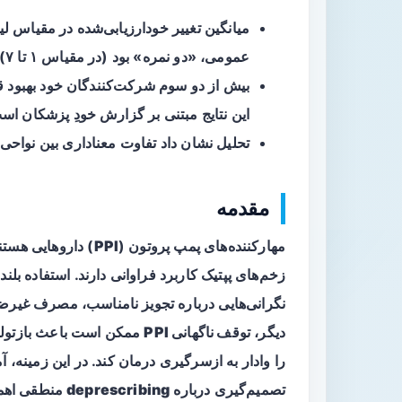
میانگین تغییر خود‌ارزیابی‌شده در مقیاس
عمومی، «دو نمره» بود (در مقیاس ۱ تا ۷).
این نتایج مبتنی بر گزارش خودِ پزشکان است
تحلیل نشان داد تفاوت معناداری بین نواحی
مقدمه
مهارکننده‌های پمپ پروتون (
PPI
) داروهایی هستن
نگرانی‌هایی درباره تجویز نامناسب، مصرف غیر
دیگر،
توقف ناگهانی PPI
ممکن است باعث
بازتولید اسی
را وادار به ازسرگیری درمان کند. در این زمینه
تصمیم‌گیری درباره
deprescribing
منطقی اهمی