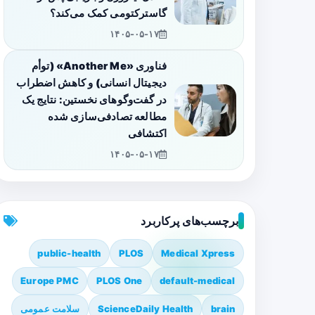
گاسترکتومی کمک می‌کند؟
۱۴۰۵-۰۵-۱۷
فناوری «Another Me» (توأم
دیجیتال انسانی) و کاهش اضطراب
در گفت‌وگوهای نخستین: نتایج یک
مطالعه تصادفی‌سازی شده
اکتشافی
۱۴۰۵-۰۵-۱۷
برچسب‌های پرکاربرد
public-health
PLOS
Medical Xpress
Europe PMC
PLOS One
default-medical
brain
ScienceDaily Health
سلامت عمومی