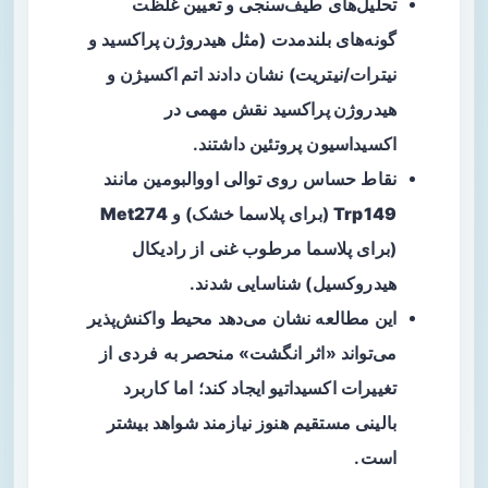
تحلیل‌های طیف‌سنجی و تعیین غلظت
گونه‌های بلندمدت (مثل
هیدروژن پراکسید
و
نیترات/نیتریت) نشان دادند
اتم اکسیژن
و
هیدروژن پراکسید
نقش مهمی در
اکسیداسیون پروتئین داشتند.
نقاط حساس روی توالی اووالبومین مانند
Trp149
(برای پلاسما خشک) و
Met274
(برای پلاسما مرطوب غنی از رادیکال
هیدروکسیل) شناسایی شدند.
این مطالعه نشان می‌دهد محیط واکنش‌پذیر
می‌تواند «اثر انگشت» منحصر به فردی از
تغییرات اکسیداتیو ایجاد کند؛ اما کاربرد
بالینی مستقیم هنوز نیازمند شواهد بیشتر
است.