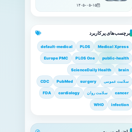
۱۴۰۵-۰۵-۱۵
برچسب‌های پرکاربرد
default-medical
PLOS
Medical Xpress
Europe PMC
PLOS One
public-health
ScienceDaily Health
brain
سلامت عمومی
surgery
PubMed
CDC
cancer
سلامت روان
cardiology
FDA
WHO
infection
راهنمای سریع