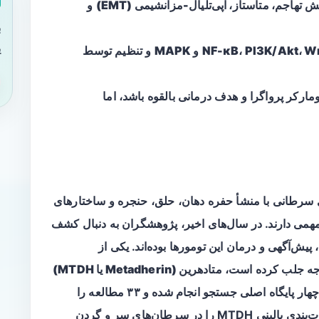
تهاجم، متاستاز، اپی‌تلیال-مزانشیمی (EMT)
و
ب
ی
NF-κB، PI3K/Akt، W
و
MAPK
و تنظیم توسط
MTDH می‌تواند یک بیومارکر پرواگرا و هدف درمانی بالقوه باشد، اما
سرطانی با منشأ حفره دهان، حلق، حنجره و ساختارهای
 مهمی دارند. در سال‌های اخیر، پژوهشگران به دنبال کشف
ش‌آگهی و درمان این تومورها بوده‌اند. یکی از
وجه جلب کرده است،
متادهرین (Metadherin یا MTDH)
است. مرور نظام‌مند منتشرشده در ۲۰۲۶ که در چهار پایگاه اصلی جستجو انجام شده و ۳۳ مطالعه را
شامل می‌شود، نقش بیولوژیک، مکانیزمی و صورت‌بندی بالینی MTDH را در سرطان‌های سر و گردن