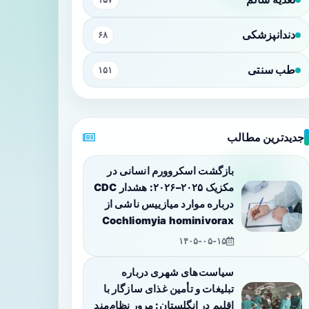
دندانپزشکی
۶۸
طب سنتی
۱۵۱
جدیدترین مطالب
بازگشت اسکروورم انسانی در
مکزیک ۲۰۲۵–۲۰۲۶: هشدار CDC
درباره موارد میازییس ناشی از
Cochliomyia hominivorax
۱۴۰۵-۰۵-۱۵
سیاست‌های شهری درباره
تبلیغات و تأمین غذای سازگار با
اقلیم در انگلستان: مرور نظام‌مند